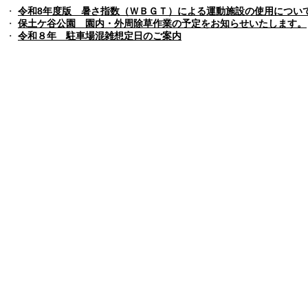
・
令和8年度版 暑さ指数（ＷＢＧＴ）による運動施設の使用につい
・
保土ケ谷公園 園内・外周除草作業の予定をお知らせいたします。
・
令和８年 駐車場混雑想定日のご案内