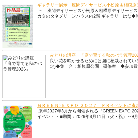
ギャラリー展示 座間デイサービス小松原＆相模原
～ 座間デイサービス小松原＆相模原デイサービス南
カタのタネグリーンハウス内2階 ギャラリーはな◆時 間
みどりの講座 「庭で育てる秋のバラ管理202
良い花を咲かせるために公園に植栽されているバ
定)◆集 合：相模原公園 研修室 ◆参加費
ＧＲＥＥＮ×ＥＸＰＯ ２０２７ ＰＲイベントに参
来年2027年3月から開催される『GREEN EXPO
イベント ～■期間：2026年8月11日（火・祝）～