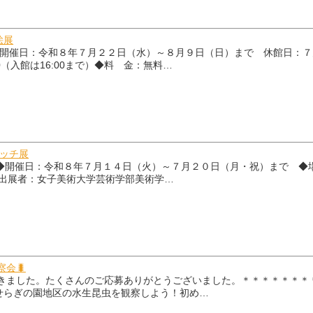
絵展
 ～◆開催日：令和８年７月２２日（水）～８月９日（日）まで 休館日
30（入館は16:00まで）◆料 金：無料…
ケッチ展
◆開催日：令和８年７月１４日（火）～７月２０日（月・祝）まで ◆場
無料◆出展者：女子美術大学芸術学部美術学…
会🐛
きました。たくさんのご応募ありがとうございました。＊＊＊＊＊＊＊
せらぎの園地区の水生昆虫を観察しよう！初め…