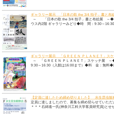
ギャラリー展示 「日本の歌 the 3/4 拍子」書と布
～ 「日本の歌 the 3/4 拍子」書と布絵展
ウス内2階 ギャラリーみどり◆時 間：9:30～16:
ギャラリー展示 「ＧＲＥＥＮ ＰＬＡＮＥＴ」ス
～ 「ＧＲＥＥＮ ＰＬＡＮＥＴ」スケッチ展 ～
9:30～16:30（入館は16:00まで）◆料 金：
【定員に達したため締め切りました】 水生昆虫観察
定員に達しましたので、募集を締め切らせていただ
＊＊＊石綿進一氏(神奈川工科大学客員研究員)とせ