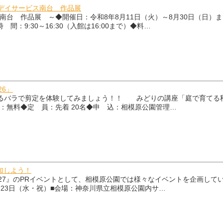
デイサービス南台 作品展
台 作品展 ～◆開催日：令和8年8月11日（火）～8月30日（日）まで
：9:30～16:30（入館は16:00まで）◆料…
6」
ラで剪定を体験してみましょう！！ みどりの講座「庭で育てる秋のバラ管理
：無料◆定 員：先着 20名◆申 込：相模原公園管理…
加しよう！
 2027』のPRイベントとして、相模原公園では様々なイベントを企画していま
9月23日（水・祝）■会場：神奈川県立相模原公園内サ…