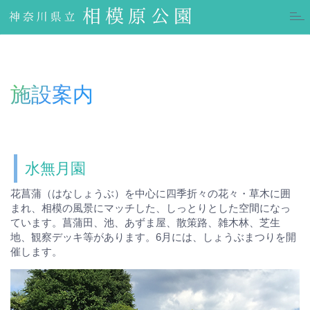
Togg
navi
施設案内
水無月園
花菖蒲（はなしょうぶ）を中心に四季折々の花々・草木に囲
まれ、相模の風景にマッチした、しっとりとした空間になっ
ています。菖蒲田、池、あずま屋、散策路、雑木林、芝生
地、観察デッキ等があります。6月には、しょうぶまつりを開
催します。