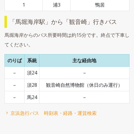
1
浦3
鴨居
「馬堀海岸駅」から「観音崎」行きバス
馬堀海岸からのバス所要時間は約15分です。終点で下車し
てください。
のりば
系統
主な経由地
–
須24
–
–
須28
観音崎自然博物館（休日のみ運行）
–
馬24
–
京浜急行バス 時刻表・経路・運賃検索