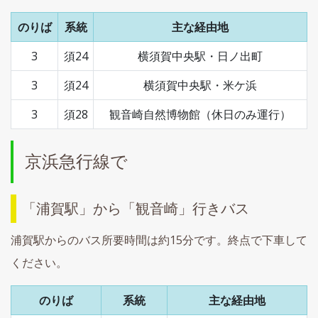
のりば
系統
主な経由地
3
須24
横須賀中央駅・日ノ出町
3
須24
横須賀中央駅・米ケ浜
3
須28
観音崎自然博物館（休日のみ運行）
京浜急行線で
「浦賀駅」から「観音崎」行きバス
浦賀駅からのバス所要時間は約15分です。終点で下車して
ください。
のりば
系統
主な経由地