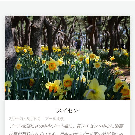
スイセン
2月中旬～3月下旬 プール北側
プール北側松林の中やプール脇に、黄スイセンを中心に園芸
品種が植栽されています。日本水仙はプール東の外周側にあ