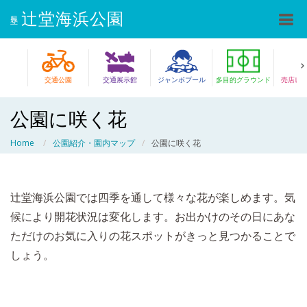
辻堂海浜公園
県立
交通公園
交通展示館
ジャンボプール
多目的グラウンド
売店レ
公園に咲く花
Home
公園紹介・園内マップ
公園に咲く花
辻堂海浜公園では四季を通して様々な花が楽しめます。気
候により開花状況は変化します。お出かけのその日にあな
ただけのお気に入りの花スポットがきっと見つかることで
しょう。