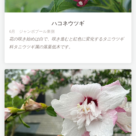
ハコネウツギ
6月 ジャンボプール東側
花の咲き始めは白で、咲き進むと紅色に変化するタニウツギ
科タニウツギ属の落葉低木です。