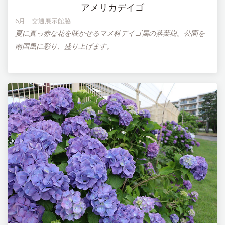
アメリカデイゴ
6月 交通展示館脇
夏に真っ赤な花を咲かせるマメ科デイゴ属の落葉樹。公園を
南国風に彩り、盛り上げます。