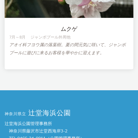
ムクゲ
7月～8月 ジャンボプール外周他
アオイ科フヨウ属の落葉樹。夏の間元気に咲いて、ジャンボ
プールに遊びに来るお客様を華やかに迎えます。
辻堂海浜公園
神奈川県立
辻堂海浜公園管理事務所
神奈川県藤沢市辻堂西海岸3-2